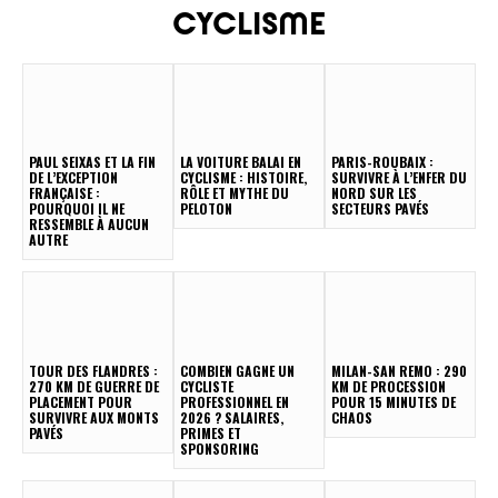
CYCLISME
PAUL SEIXAS ET LA FIN
LA VOITURE BALAI EN
PARIS-ROUBAIX :
DE L’EXCEPTION
CYCLISME : HISTOIRE,
SURVIVRE À L’ENFER DU
FRANÇAISE :
RÔLE ET MYTHE DU
NORD SUR LES
POURQUOI IL NE
PELOTON
SECTEURS PAVÉS
RESSEMBLE À AUCUN
AUTRE
TOUR DES FLANDRES :
COMBIEN GAGNE UN
MILAN-SAN REMO : 290
270 KM DE GUERRE DE
CYCLISTE
KM DE PROCESSION
PLACEMENT POUR
PROFESSIONNEL EN
POUR 15 MINUTES DE
SURVIVRE AUX MONTS
2026 ? SALAIRES,
CHAOS
PAVÉS
PRIMES ET
SPONSORING