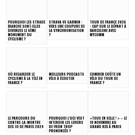
POURQUOI LES STRADE
STRAVA VS GARMIN :
TOUR DE FRANCE 2026
BIANCHE SONT-ELLES
VERS UNE COUPURE DE
: CAP SUR LE DÉPART À
DEVENUES LE 6ÈME
LA SYNCHRONISATION
BARCELONE AVEC
MONUMENT DU
?
MYCOMM
CYCLISME ?
OÙ REGARDER LE
MEILLEURS PODCASTS
COMBIEN COÛTE UN
CYCLISME À LA TÉLÉ EN
VÉLO À ÉCOUTER
VÉLO DU TOUR DE
FRANCE ?
FRANCE ?
LE PARCOURS DU
POURQUOI L’UCI VEUT
«TOUS EN SELLE ! » – LE
CONTRE-LA-MONTRE
INTERDIR LES LEVIERS
10 NOVEMBRE AU
DES JO DE PARIS 2024
DE FREIN TROP
GRAND REX À PARIS
PRONONCÉS ?