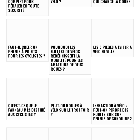
COMPLET POUR
VÉLO ?
QUI CHANGE LA DONNE
PÉDALER EN TOUTE
SÉCURITÉ
FAUT-IL CRÉER UN
POURQUOI LES
LES 5 PIÈGES À ÉVITER À
PERMIS À POINTS
FLOTTES DE VÉLOS
VÉLO EN VILLE
POUR LES CYCLISTES ?
REDÉFINISSENT LA
MOBILITÉ POUR LES
AMATEURS DE DEUX
ROUES ?
QU’EST-CE QUE LE
PEUT-ON ROULER À
INFRACTION À VÉLO :
PANNEAU M12 DESTINÉ
VÉLO SUR LE TROTTOIR
PEUT-ON PERDRE DES
AUX CYCLISTES ?
?
POINTS SUR SON
PERMIS DE CONDUIRE ?