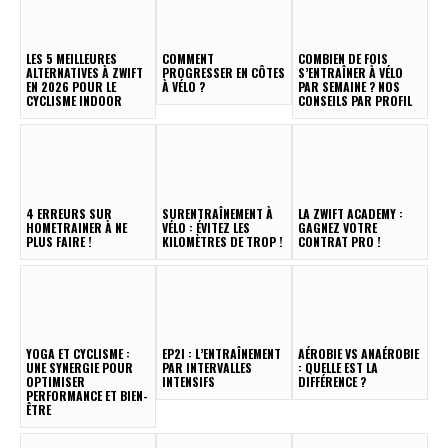
LES 5 MEILLEURES
COMMENT
COMBIEN DE FOIS
ALTERNATIVES À ZWIFT
PROGRESSER EN CÔTES
S’ENTRAÎNER À VÉLO
EN 2026 POUR LE
À VÉLO ?
PAR SEMAINE ? NOS
CYCLISME INDOOR
CONSEILS PAR PROFIL
4 ERREURS SUR
SURENTRAÎNEMENT À
LA ZWIFT ACADEMY :
HOMETRAINER À NE
VÉLO : ÉVITEZ LES
GAGNEZ VOTRE
PLUS FAIRE !
KILOMÈTRES DE TROP !
CONTRAT PRO !
YOGA ET CYCLISME :
EP2I : L’ENTRAÎNEMENT
AÉROBIE VS ANAÉROBIE
UNE SYNERGIE POUR
PAR INTERVALLES
: QUELLE EST LA
OPTIMISER
INTENSIFS
DIFFÉRENCE ?
PERFORMANCE ET BIEN-
ÊTRE