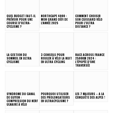
QUEL BUDGET FAUT-IL
NORTHCAPE 4000 :
COMMENT CHOISIR
PRÉVOIR POUR UNE
MON GRAND DÉFI DE
SON CUISSARD VÉLO
COURSE D’ULTRA-
L’ANNÉE 2025
POUR L’ULTRA
CYCLISME ?
DISTANCE ?
LA GESTION DU
3 CONSEILS POUR
RACE ACROSS FRANCE
SOMMEIL EN ULTRA
ROULER À VÉLO LA NUIT
2500KM 2024 :
CYCLISME
EN ULTRA CYCLING
L’ÉPOPÉE D’UNE
TRAVERSÉE
SYNDROME DU CANAL
POURQUOI UTILISER
LES 7 MAJEURS – A LA
DE GUYON :
DES PROLONGATEURS
CONQUÊTE DES ALPES !
COMPRESSION DU NERF
EN ULTRACYCLISME ?
ULNAIRE À VÉLO