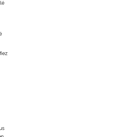
clé
é
fiez
ous
en