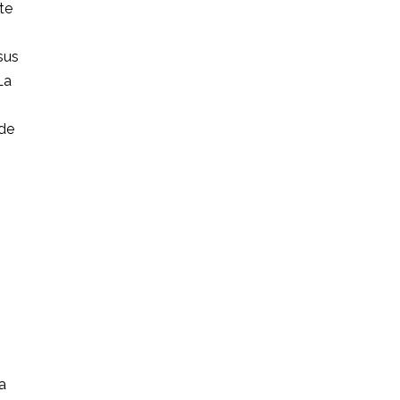
te
sus
La
 de
a