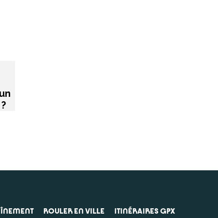
’un
 ?
AÎNEMENT
ROULER EN VILLE
ITINÉRAIRES GPX