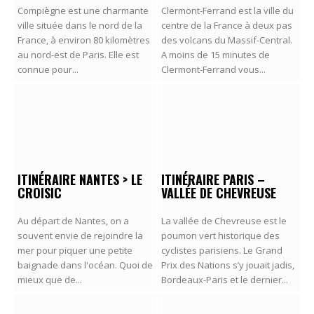
Compiègne est une charmante
Clermont-Ferrand est la ville du
ville située dans le nord de la
centre de la France à deux pas
France, à environ 80 kilomètres
des volcans du Massif-Central.
au nord-est de Paris. Elle est
A moins de 15 minutes de
connue pour...
Clermont-Ferrand vous...
ITINÉRAIRE NANTES > LE
ITINÉRAIRE PARIS –
CROISIC
VALLÉE DE CHEVREUSE
Au départ de Nantes, on a
La vallée de Chevreuse est le
souvent envie de rejoindre la
poumon vert historique des
mer pour piquer une petite
cyclistes parisiens. Le Grand
baignade dans l'océan. Quoi de
Prix des Nations s’y jouait jadis,
mieux que de...
Bordeaux-Paris et le dernier...