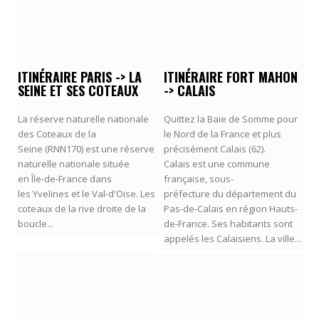
ITINÉRAIRE PARIS -> LA
ITINÉRAIRE FORT MAHON
SEINE ET SES COTEAUX
-> CALAIS
La réserve naturelle nationale
Quittez la Baie de Somme pour
des Coteaux de la
le Nord de la France et plus
Seine (RNN170) est une réserve
précisément Calais (62).
naturelle nationale située
Calais est une commune
en Île-de-France dans
française, sous-
les Yvelines et le Val-d'Oise. Les
préfecture du département du
coteaux de la rive droite de la
Pas-de-Calais en région Hauts-
boucle...
de-France. Ses habitants sont
appelés les Calaisiens. La ville...