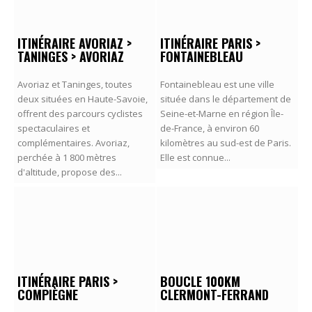
ITINÉRAIRE AVORIAZ >
ITINÉRAIRE PARIS >
TANINGES > AVORIAZ
FONTAINEBLEAU
Avoriaz et Taninges, toutes
Fontainebleau est une ville
deux situées en Haute-Savoie,
située dans le département de
offrent des parcours cyclistes
Seine-et-Marne en région Île-
spectaculaires et
de-France, à environ 60
complémentaires. Avoriaz,
kilomètres au sud-est de Paris.
perchée à 1 800 mètres
Elle est connue...
d'altitude, propose des...
ITINÉRAIRE PARIS >
BOUCLE 100KM
COMPIÈGNE
CLERMONT-FERRAND