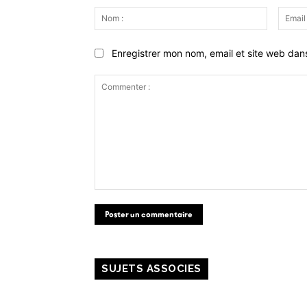
Nom
:
Enregistrer mon nom, email et site web dan
Commenter
:
SUJETS ASSOCIES