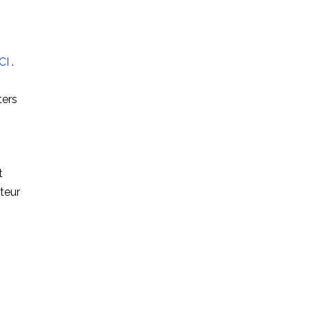
CI
.
ters
t
teur