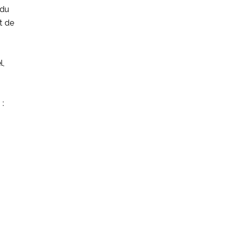
 du
t de
l,
 :