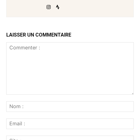
LAISSER UN COMMENTAIRE
Commenter
:
No
:
Ema
:
Sit