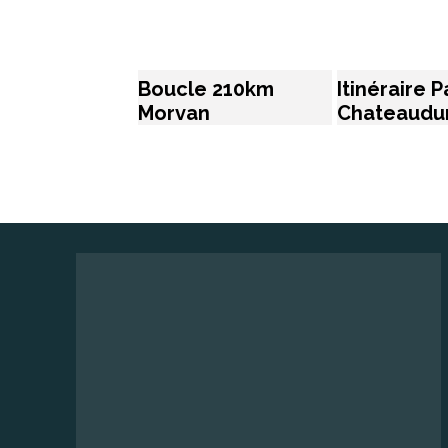
Boucle 210km
Itinéraire P
Morvan
Chateaudun