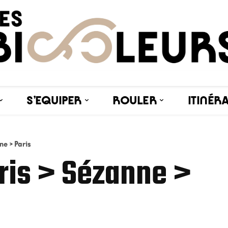
S’EQUIPER
ROULER
ITINÉR
ne > Paris
aris > Sézanne >