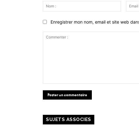
Nom
:
Enregistrer mon nom, email et site web dan
Commenter
:
SUJETS ASSOCIES