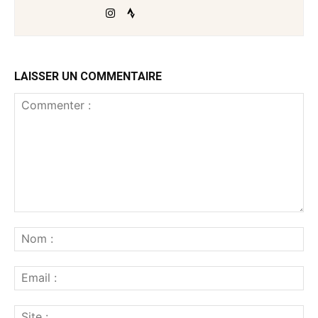
LAISSER UN COMMENTAIRE
Commenter
:
No
:
Ema
:
Sit