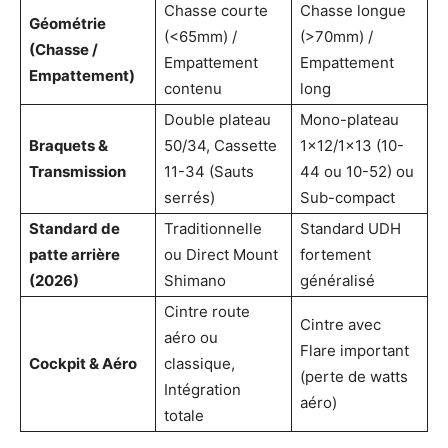
Chasse courte
Chasse longue
Géométrie
(<65mm) /
(>70mm) /
(Chasse /
Empattement
Empattement
Empattement)
contenu
long
Double plateau
Mono-plateau
Braquets &
50/34, Cassette
1×12/1×13 (10-
Transmission
11-34 (Sauts
44 ou 10-52) ou
serrés)
Sub-compact
Standard de
Traditionnelle
Standard UDH
patte arrière
ou Direct Mount
fortement
(2026)
Shimano
généralisé
Cintre route
Cintre avec
aéro ou
Flare important
Cockpit & Aéro
classique,
(perte de watts
Intégration
aéro)
totale